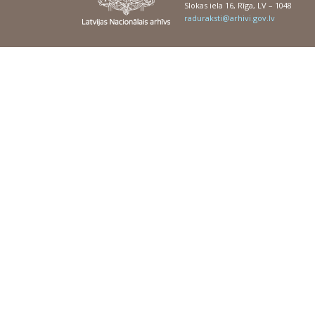
Slokas iela 16, Rīga, LV – 1048
raduraksti@arhivi.gov.lv