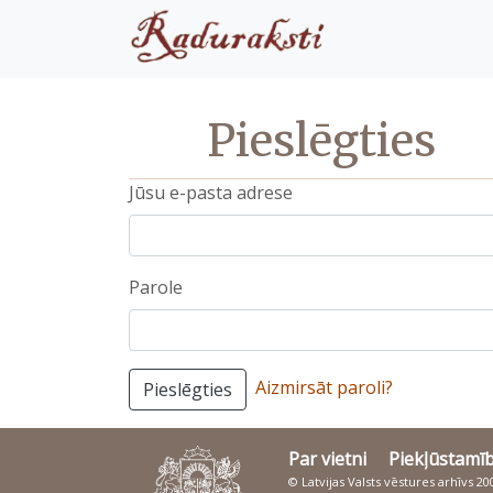
Pieslēgties
Jūsu e-pasta adrese
Parole
Aizmirsāt paroli?
Pieslēgties
Par vietni
Piekļūstamī
© Latvijas Valsts vēstures arhīvs 2