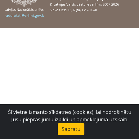
© Latvijas Valsts vēstures arhīvs 2007-2026
Slokas iela 16, Rīga, LV – 1048
raduraksti@arhivi.gov.lv
Šī vietne izmanto sīkdatnes (cookies), lai nodrošinātu
Jūsu pieprasījumu izpildi un apmeklējuma uzskaiti.
Sapratu