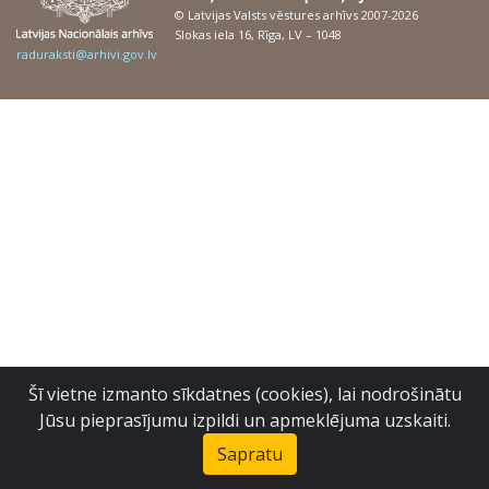
© Latvijas Valsts vēstures arhīvs 2007-2026
Slokas iela 16, Rīga, LV – 1048
raduraksti@arhivi.gov.lv
Šī vietne izmanto sīkdatnes (cookies), lai nodrošinātu
Jūsu pieprasījumu izpildi un apmeklējuma uzskaiti.
Sapratu