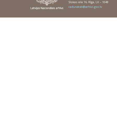
Slokas iela 16, Rīga, LV – 1048
raduraksti@arhivi.gov.lv