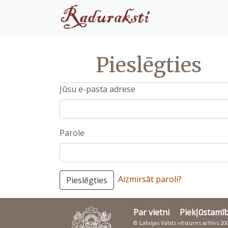
Pieslēgties
Jūsu e-pasta adrese
Parole
Aizmirsāt paroli?
Pieslēgties
Par vietni
Piekļūstamī
© Latvijas Valsts vēstures arhīvs 2