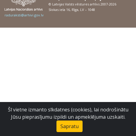
© Latvijas Valsts vēstures arhīvs 2007-2026
Slokas iela 16, Rīga, LV – 1048
raduraksti@arhivi.gov.lv
Šī vietne izmanto sīkdatnes (cookies), lai nodrošinātu
Jūsu pieprasījumu izpildi un apmeklējuma uzskaiti.
Sapratu