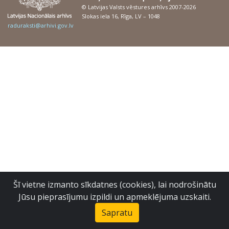
© Latvijas Valsts vēstures arhīvs 2007-2026
Slokas iela 16, Rīga, LV – 1048
raduraksti@arhivi.gov.lv
Šī vietne izmanto sīkdatnes (cookies), lai nodrošinātu
Jūsu pieprasījumu izpildi un apmeklējuma uzskaiti.
Sapratu