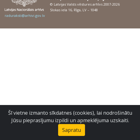
© Latvijas Valsts vēstures arhīvs 2007-2026
Slokas iela 16, Rīga, LV – 1048
raduraksti@arhivi.gov.lv
Šī vietne izmanto sīkdatnes (cookies), lai nodrošinātu
Jūsu pieprasījumu izpildi un apmeklējuma uzskaiti.
Sapratu