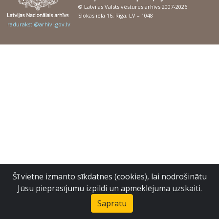
© Latvijas Valsts vēstures arhīvs 2007-2026
Slokas iela 16, Rīga, LV – 1048
raduraksti@arhivi.gov.lv
Šī vietne izmanto sīkdatnes (cookies), lai nodrošinātu
Jūsu pieprasījumu izpildi un apmeklējuma uzskaiti.
Sapratu