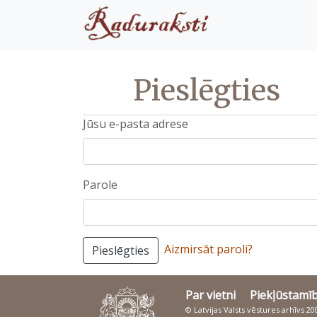
Pieslēgties
Jūsu e-pasta adrese
Parole
Aizmirsāt paroli?
Pieslēgties
Par vietni
Piekļūstamī
© Latvijas Valsts vēstures arhīvs 2