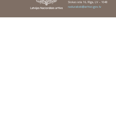
Slokas iela 16, Rīga, LV – 1048
raduraksti@arhivi.gov.lv