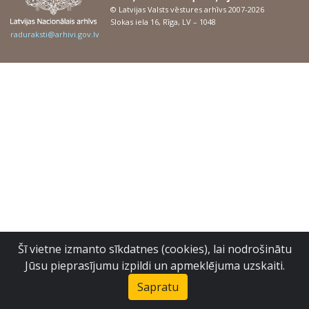
© Latvijas Valsts vēstures arhīvs 2007-2026
Slokas iela 16, Rīga, LV – 1048
raduraksti@arhivi.gov.lv
Šī vietne izmanto sīkdatnes (cookies), lai nodrošinātu
Jūsu pieprasījumu izpildi un apmeklējuma uzskaiti.
Sapratu