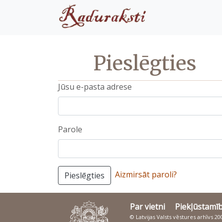
Pieslēgties
Jūsu e-pasta adrese
Parole
Aizmirsāt paroli?
Pieslēgties
Par vietni
Piekļūstamī
© Latvijas Valsts vēstures arhīvs 2