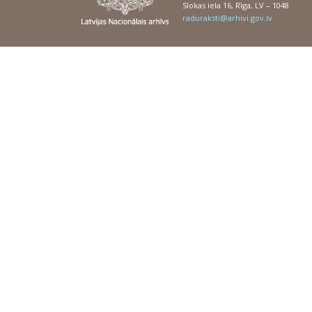
Slokas iela 16, Rīga, LV – 1048
raduraksti@arhivi.gov.lv