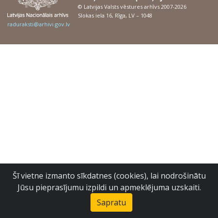
© Latvijas Valsts vēstures arhīvs 2007-2026
Slokas iela 16, Rīga, LV – 1048
raduraksti@arhivi.gov.lv
Šī vietne izmanto sīkdatnes (cookies), lai nodrošinātu
Jūsu pieprasījumu izpildi un apmeklējuma uzskaiti.
Sapratu