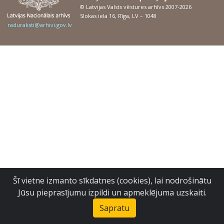
© Latvijas Valsts vēstures arhīvs 2007-2026
Slokas iela 16, Rīga, LV – 1048
raduraksti@arhivi.gov.lv
Šī vietne izmanto sīkdatnes (cookies), lai nodrošinātu
Jūsu pieprasījumu izpildi un apmeklējuma uzskaiti.
Sapratu