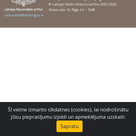
© Latvijas Valsts vēstures arhīvs 2007-2026
Slokas iela 16, Rīga, LV – 1048
raduraksti@arhivi.gov.lv
Šī vietne izmanto sīkdatnes (cookies), lai nodrošinātu
Jūsu pieprasījumu izpildi un apmeklējuma uzskaiti.
Sapratu