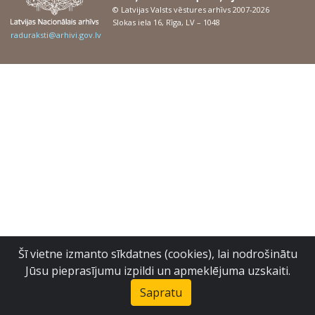
© Latvijas Valsts vēstures arhīvs 2007-2026
Slokas iela 16, Rīga, LV – 1048
raduraksti@arhivi.gov.lv
Šī vietne izmanto sīkdatnes (cookies), lai nodrošinātu
Jūsu pieprasījumu izpildi un apmeklējuma uzskaiti.
Sapratu