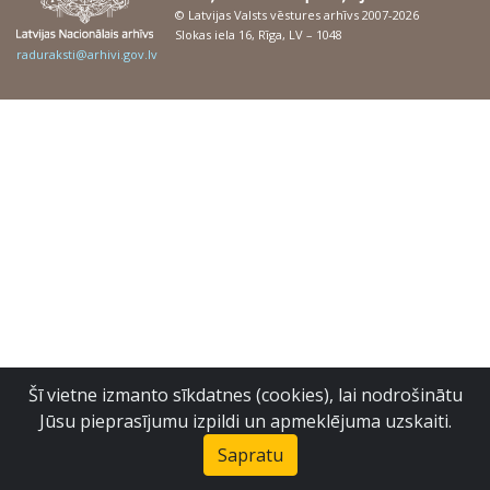
© Latvijas Valsts vēstures arhīvs 2007-2026
Slokas iela 16, Rīga, LV – 1048
raduraksti@arhivi.gov.lv
Šī vietne izmanto sīkdatnes (cookies), lai nodrošinātu
Jūsu pieprasījumu izpildi un apmeklējuma uzskaiti.
Sapratu