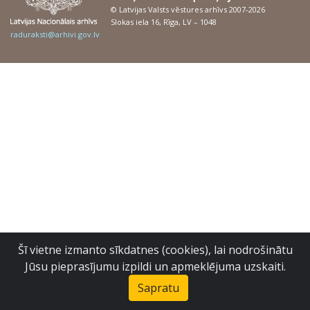
© Latvijas Valsts vēstures arhīvs 2007-2026
Slokas iela 16, Rīga, LV – 1048
raduraksti@arhivi.gov.lv
Šī vietne izmanto sīkdatnes (cookies), lai nodrošinātu
Jūsu pieprasījumu izpildi un apmeklējuma uzskaiti.
Sapratu