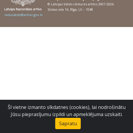
© Latvijas Valsts vēstures arhīvs 2007-2026
Slokas iela 16, Rīga, LV – 1048
raduraksti@arhivi.gov.lv
Šī vietne izmanto sīkdatnes (cookies), lai nodrošinātu
Jūsu pieprasījumu izpildi un apmeklējuma uzskaiti.
Sapratu