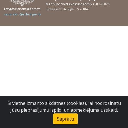
© Latvijas Valsts vēstures arhīvs 2007-2026
Slokas iela 16, Rīga, LV – 1048
raduraksti@arhivi.gov.lv
Šī vietne izmanto sīkdatnes (cookies), lai nodrošinātu
Jūsu pieprasījumu izpildi un apmeklējuma uzskaiti.
Sapratu