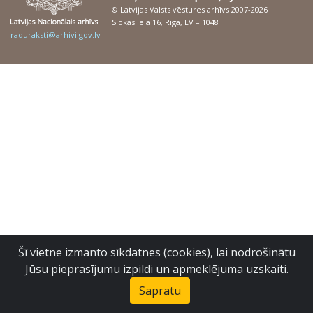
© Latvijas Valsts vēstures arhīvs 2007-2026
Slokas iela 16, Rīga, LV – 1048
raduraksti@arhivi.gov.lv
Šī vietne izmanto sīkdatnes (cookies), lai nodrošinātu
Jūsu pieprasījumu izpildi un apmeklējuma uzskaiti.
Sapratu