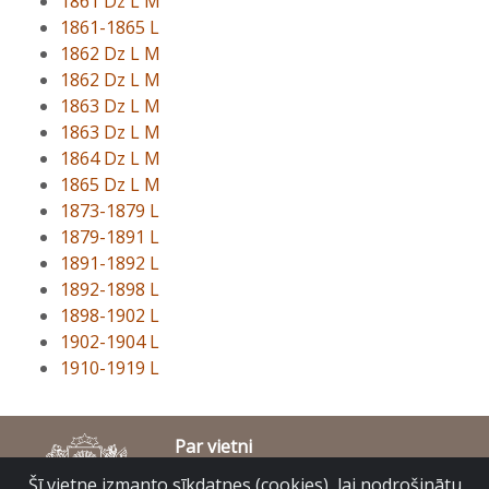
1861 Dz L M
1861-1865 L
1862 Dz L M
1862 Dz L M
1863 Dz L M
1863 Dz L M
1864 Dz L M
1865 Dz L M
1873-1879 L
1879-1891 L
1891-1892 L
1892-1898 L
1898-1902 L
1902-1904 L
1910-1919 L
Par vietni
Piekļūstamības paziņojums
Šī vietne izmanto sīkdatnes (cookies), lai nodrošinātu