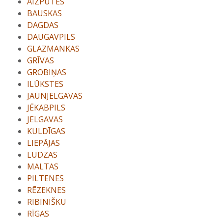
AIZPUTES
BAUSKAS
DAGDAS
DAUGAVPILS
GLAZMANKAS
GRĪVAS
GROBIŅAS
ILŪKSTES
JAUNJELGAVAS
JĒKABPILS
JELGAVAS
KULDĪGAS
LIEPĀJAS
LUDZAS
MALTAS
PILTENES
RĒZEKNES
RIBINIŠKU
RĪGAS