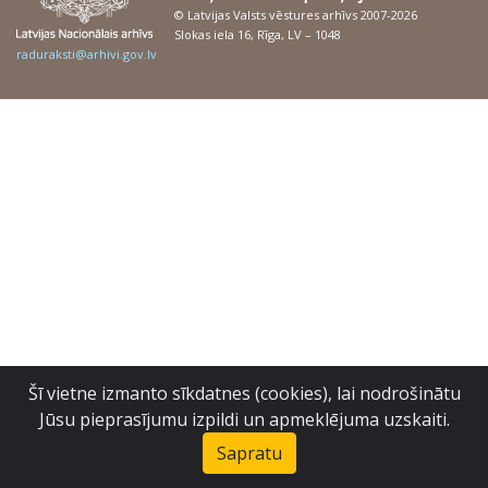
© Latvijas Valsts vēstures arhīvs 2007-2026
Slokas iela 16, Rīga, LV – 1048
raduraksti@arhivi.gov.lv
Šī vietne izmanto sīkdatnes (cookies), lai nodrošinātu
Jūsu pieprasījumu izpildi un apmeklējuma uzskaiti.
Sapratu