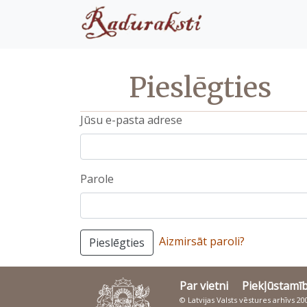
Pieslēgties
Jūsu e-pasta adrese
Parole
Aizmirsāt paroli?
Pieslēgties
Par vietni
Piekļūstamī
© Latvijas Valsts vēstures arhīvs 2