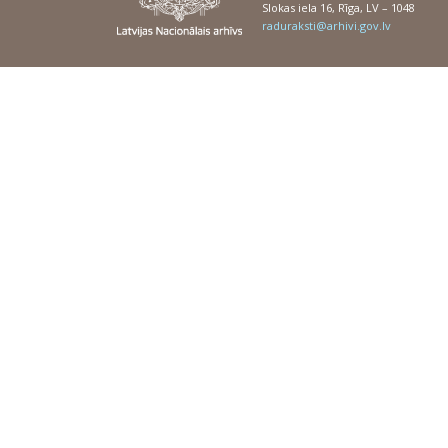
Slokas iela 16, Rīga, LV – 1048
raduraksti@arhivi.gov.lv