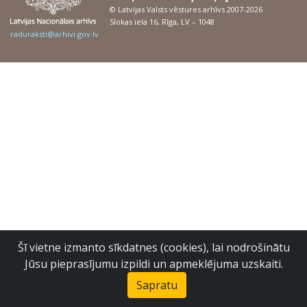
© Latvijas Valsts vēstures arhīvs 2007-2026
Slokas iela 16, Rīga, LV – 1048
raduraksti@arhivi.gov.lv
Šī vietne izmanto sīkdatnes (cookies), lai nodrošinātu
Jūsu pieprasījumu izpildi un apmeklējuma uzskaiti.
Sapratu