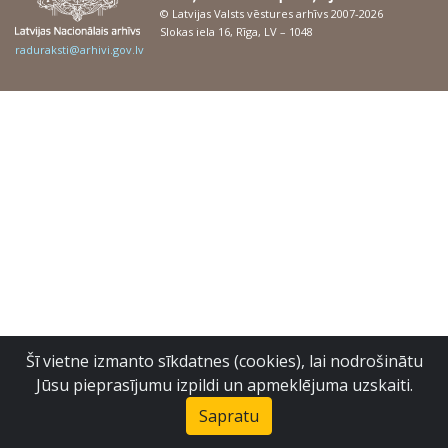
© Latvijas Valsts vēstures arhīvs 2007-2026
Slokas iela 16, Rīga, LV – 1048
raduraksti@arhivi.gov.lv
Šī vietne izmanto sīkdatnes (cookies), lai nodrošinātu
Jūsu pieprasījumu izpildi un apmeklējuma uzskaiti.
Sapratu