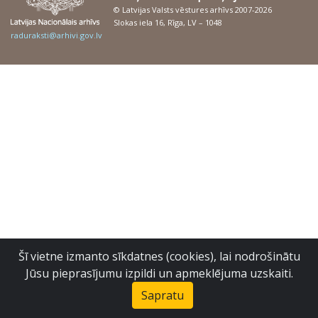
© Latvijas Valsts vēstures arhīvs 2007-2026
Slokas iela 16, Rīga, LV – 1048
raduraksti@arhivi.gov.lv
Šī vietne izmanto sīkdatnes (cookies), lai nodrošinātu
Jūsu pieprasījumu izpildi un apmeklējuma uzskaiti.
Sapratu