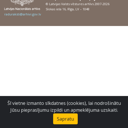
© Latvijas Valsts vēstures arhīvs 2007-2026
Slokas iela 16, Rīga, LV – 1048
raduraksti@arhivi.gov.lv
Šī vietne izmanto sīkdatnes (cookies), lai nodrošinātu
Jūsu pieprasījumu izpildi un apmeklējuma uzskaiti.
Sapratu