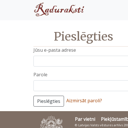
Pieslēgties
Jūsu e-pasta adrese
Parole
Aizmirsāt paroli?
Pieslēgties
Par vietni
Piekļūstamī
© Latvijas Valsts vēstures arhīvs 2