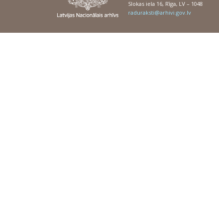
Slokas iela 16, Rīga, LV – 1048
raduraksti@arhivi.gov.lv