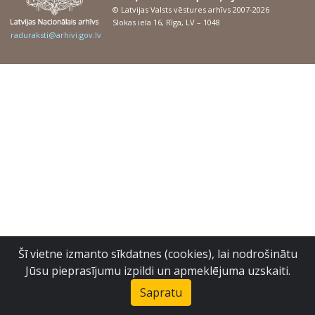
© Latvijas Valsts vēstures arhīvs 2007-2026
Slokas iela 16, Rīga, LV – 1048
raduraksti@arhivi.gov.lv
Šī vietne izmanto sīkdatnes (cookies), lai nodrošinātu
Jūsu pieprasījumu izpildi un apmeklējuma uzskaiti.
Sapratu