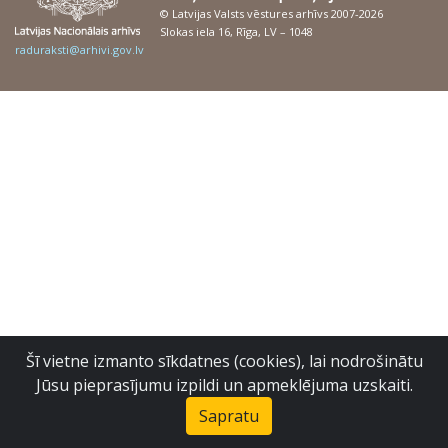
© Latvijas Valsts vēstures arhīvs 2007-2026
Slokas iela 16, Rīga, LV – 1048
raduraksti@arhivi.gov.lv
Šī vietne izmanto sīkdatnes (cookies), lai nodrošinātu
Jūsu pieprasījumu izpildi un apmeklējuma uzskaiti.
Sapratu