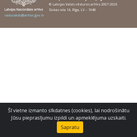
© Latvijas Valsts vēstures arhīvs 2007-2026
Slokas iela 16, Rīga, LV – 1048
raduraksti@arhivi.gov.lv
Šī vietne izmanto sīkdatnes (cookies), lai nodrošinātu
Jūsu pieprasījumu izpildi un apmeklējuma uzskaiti.
Sapratu