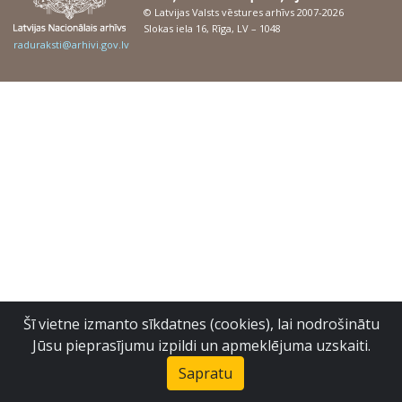
© Latvijas Valsts vēstures arhīvs 2007-2026
Slokas iela 16, Rīga, LV – 1048
raduraksti@arhivi.gov.lv
Šī vietne izmanto sīkdatnes (cookies), lai nodrošinātu
Jūsu pieprasījumu izpildi un apmeklējuma uzskaiti.
Sapratu