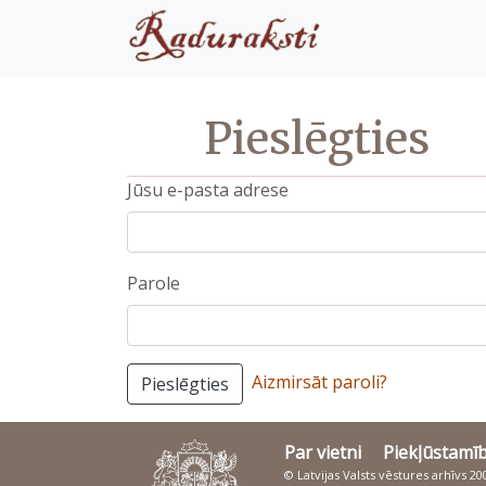
Pieslēgties
Jūsu e-pasta adrese
Parole
Aizmirsāt paroli?
Pieslēgties
Par vietni
Piekļūstamī
© Latvijas Valsts vēstures arhīvs 2