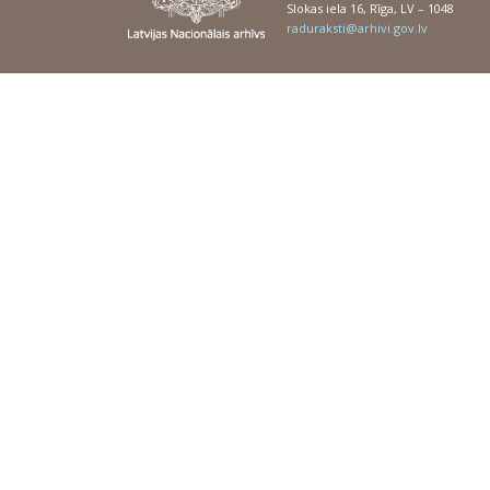
Slokas iela 16, Rīga, LV – 1048
raduraksti@arhivi.gov.lv