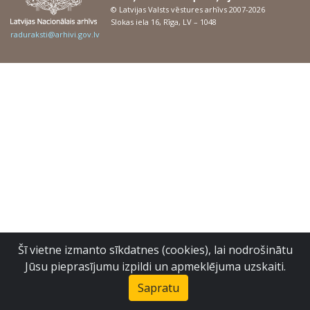
© Latvijas Valsts vēstures arhīvs 2007-2026
Slokas iela 16, Rīga, LV – 1048
raduraksti@arhivi.gov.lv
Šī vietne izmanto sīkdatnes (cookies), lai nodrošinātu
Jūsu pieprasījumu izpildi un apmeklējuma uzskaiti.
Sapratu