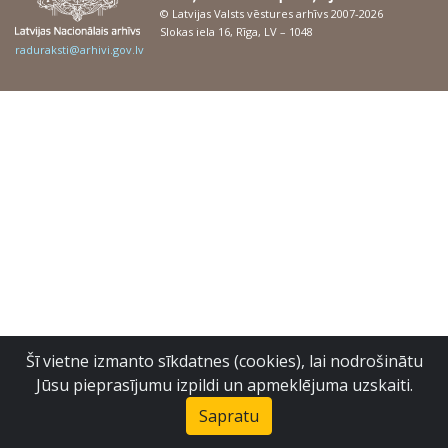
© Latvijas Valsts vēstures arhīvs 2007-2026
Slokas iela 16, Rīga, LV – 1048
raduraksti@arhivi.gov.lv
Šī vietne izmanto sīkdatnes (cookies), lai nodrošinātu
Jūsu pieprasījumu izpildi un apmeklējuma uzskaiti.
Sapratu