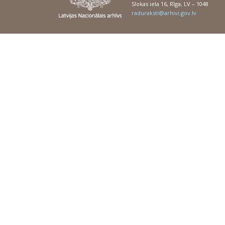
Slokas iela 16, Rīga, LV – 1048
raduraksti@arhivi.gov.lv