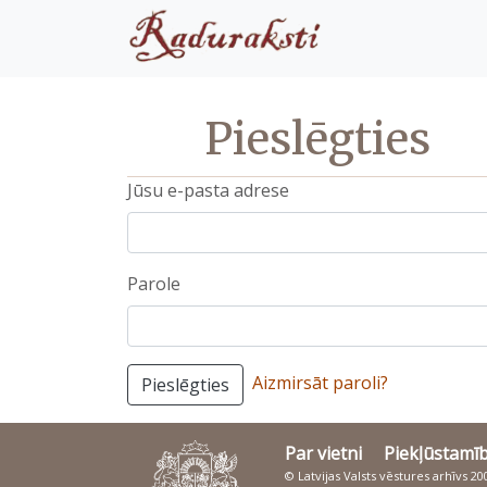
Pieslēgties
Jūsu e-pasta adrese
Parole
Aizmirsāt paroli?
Pieslēgties
Par vietni
Piekļūstamī
© Latvijas Valsts vēstures arhīvs 2