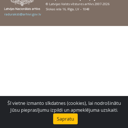
© Latvijas Valsts vēstures arhīvs 2007-2026
Slokas iela 16, Rīga, LV – 1048
raduraksti@arhivi.gov.lv
Šī vietne izmanto sīkdatnes (cookies), lai nodrošinātu
Jūsu pieprasījumu izpildi un apmeklējuma uzskaiti.
Sapratu