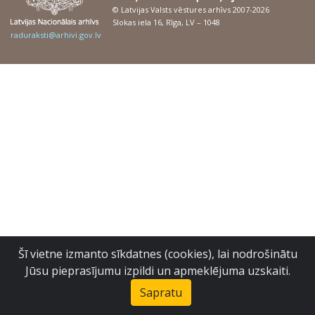
© Latvijas Valsts vēstures arhīvs 2007-2026
Slokas iela 16, Rīga, LV – 1048
raduraksti@arhivi.gov.lv
Šī vietne izmanto sīkdatnes (cookies), lai nodrošinātu
Jūsu pieprasījumu izpildi un apmeklējuma uzskaiti.
Sapratu