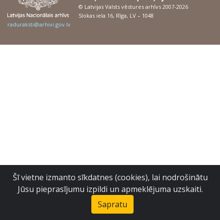
© Latvijas Valsts vēstures arhīvs 2007-2026
Slokas iela 16, Rīga, LV – 1048
raduraksti@arhivi.gov.lv
Šī vietne izmanto sīkdatnes (cookies), lai nodrošinātu
Jūsu pieprasījumu izpildi un apmeklējuma uzskaiti.
Sapratu