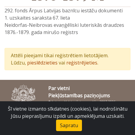
292. fonds Ārpus Latvijas baznīcu iestāžu dokumenti
1. uzskaites saraksta 67. lieta
Neidorfas-Neibrovas evaņģēliski luteriskās draudzes
1876.-1879. gada mirušo reģistrs
Attēli pieejami tikai reģistrētiem lietotājiem.
Lūdzu,
pieslēdzieties
vai
reģistrējieties
.
Par vietni
Piekļūstamības paziņojums
© Latvijas Valsts vēstures arhīvs 2007-2026
Slokas iela 16, Rīga, LV – 1048
Šī vietne izmanto sīkdatnes (cookies), lai nodrošinātu
raduraksti@arhivi.gov.lv
Jūsu pieprasījumu izpildi un apmeklējuma uzskaiti.
Sapratu