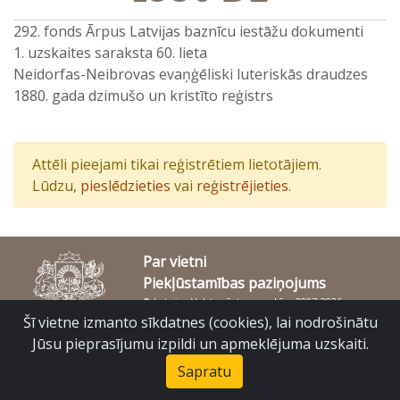
292. fonds Ārpus Latvijas baznīcu iestāžu dokumenti
1. uzskaites saraksta 60. lieta
Neidorfas-Neibrovas evaņģēliski luteriskās draudzes
1880. gada dzimušo un kristīto reģistrs
Attēli pieejami tikai reģistrētiem lietotājiem.
Lūdzu,
pieslēdzieties
vai
reģistrējieties
.
Par vietni
Piekļūstamības paziņojums
© Latvijas Valsts vēstures arhīvs 2007-2026
Slokas iela 16, Rīga, LV – 1048
Šī vietne izmanto sīkdatnes (cookies), lai nodrošinātu
raduraksti@arhivi.gov.lv
Jūsu pieprasījumu izpildi un apmeklējuma uzskaiti.
Sapratu