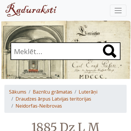
Sākums
Baznīcu grāmatas
Luterāņi
Draudzes ārpus Latvijas teritorijas
Neidorfas-Neibrovas
1885 Dz L M