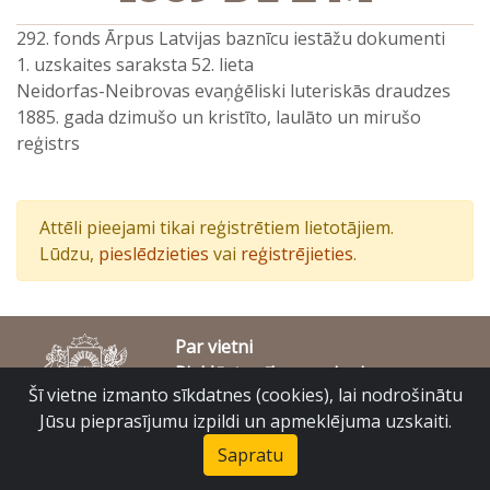
292. fonds Ārpus Latvijas baznīcu iestāžu dokumenti
1. uzskaites saraksta 52. lieta
Neidorfas-Neibrovas evaņģēliski luteriskās draudzes
1885. gada dzimušo un kristīto, laulāto un mirušo
reģistrs
Attēli pieejami tikai reģistrētiem lietotājiem.
Lūdzu,
pieslēdzieties
vai
reģistrējieties
.
Par vietni
Piekļūstamības paziņojums
Šī vietne izmanto sīkdatnes (cookies), lai nodrošinātu
© Latvijas Valsts vēstures arhīvs 2007-2026
Slokas iela 16, Rīga, LV – 1048
Jūsu pieprasījumu izpildi un apmeklējuma uzskaiti.
raduraksti@arhivi.gov.lv
Sapratu