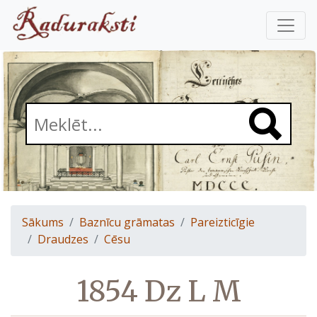
Sākums
Baznīcu grāmatas
Pareizticīgie
Draudzes
Cēsu
1854 Dz L M