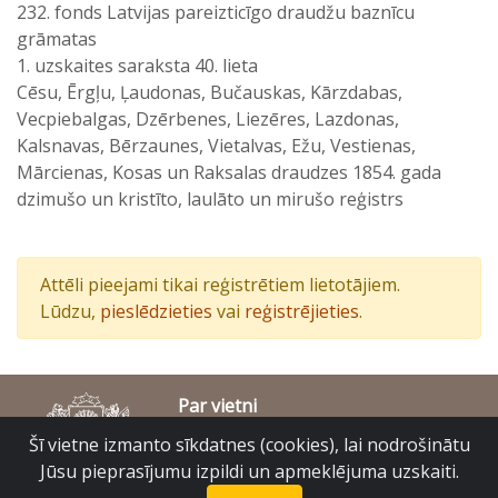
232. fonds Latvijas pareizticīgo draudžu baznīcu
grāmatas
1. uzskaites saraksta 40. lieta
Cēsu, Ērgļu, Ļaudonas, Bučauskas, Kārzdabas,
Vecpiebalgas, Dzērbenes, Liezēres, Lazdonas,
Kalsnavas, Bērzaunes, Vietalvas, Ežu, Vestienas,
Mārcienas, Kosas un Raksalas draudzes 1854. gada
dzimušo un kristīto, laulāto un mirušo reģistrs
Attēli pieejami tikai reģistrētiem lietotājiem.
Lūdzu,
pieslēdzieties
vai
reģistrējieties
.
Par vietni
Piekļūstamības paziņojums
Šī vietne izmanto sīkdatnes (cookies), lai nodrošinātu
© Latvijas Valsts vēstures arhīvs 2007-2026
Jūsu pieprasījumu izpildi un apmeklējuma uzskaiti.
Slokas iela 16, Rīga, LV – 1048
raduraksti@arhivi.gov.lv