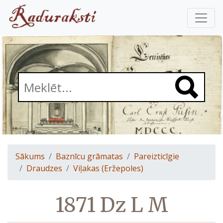
Sākums
Baznīcu grāmatas
Pareizticīgie
Draudzes
Viļakas (Eržepoles)
1871 Dz L M