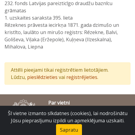
232. fonds Latvijas pareizticīgo draudžu baznīcu
grāmatas
1. uzskaites saraksta 395. lieta
Rēzeknes prāvesta iecirkņa 1871. gada dzimušo un
kristīto, laulāto un mirušo reģistrs: Rēzekne, Balvi,
Goliševa, Viļaka (Eržepole), Kuļņeva (Ilzeskalna),
Mihalova, Liepna
Attēli pieejami tikai reģistrētiem lietotājiem.
Lūdzu,
pieslēdzieties
vai
reģistrējieties
.
Par vietni
Piekļūstamības paziņojums
Šī vietne izmanto sīkdatnes (cookies), lai nodrošinātu
© Latvijas Valsts vēstures arhīvs 2007-2026
Jūsu pieprasījumu izpildi un apmeklējuma uzskaiti.
Slokas iela 16, Rīga, LV – 1048
raduraksti@arhivi.gov.lv
Sapratu