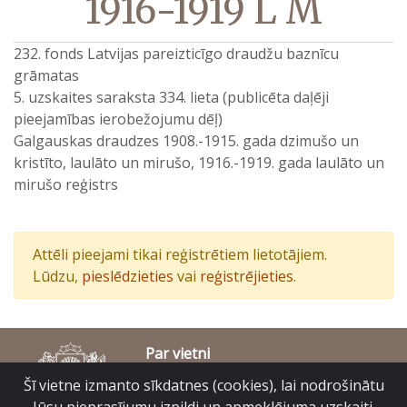
1916-1919 L M
232. fonds Latvijas pareizticīgo draudžu baznīcu
grāmatas
5. uzskaites saraksta 334. lieta (publicēta daļēji
pieejamības ierobežojumu dēļ)
Galgauskas draudzes 1908.-1915. gada dzimušo un
kristīto, laulāto un mirušo, 1916.-1919. gada laulāto un
mirušo reģistrs
Attēli pieejami tikai reģistrētiem lietotājiem.
Lūdzu,
pieslēdzieties
vai
reģistrējieties
.
Par vietni
Piekļūstamības paziņojums
Šī vietne izmanto sīkdatnes (cookies), lai nodrošinātu
© Latvijas Valsts vēstures arhīvs 2007-2026