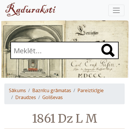
Sākums
Baznīcu grāmatas
Pareizticīgie
Draudzes
Goliševas
1861 Dz L M