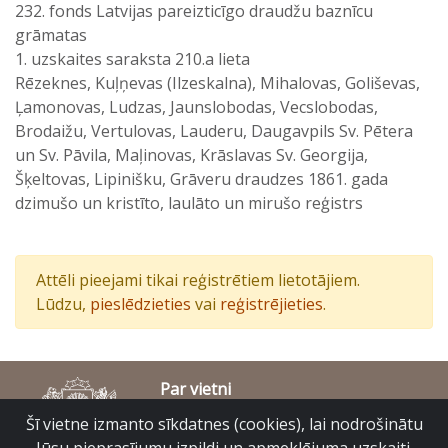
232. fonds Latvijas pareizticīgo draudžu baznīcu
grāmatas
1. uzskaites saraksta 210.a lieta
Rēzeknes, Kuļņevas (Ilzeskalna), Mihalovas, Goliševas,
Ļamonovas, Ludzas, Jaunslobodas, Vecslobodas,
Brodaižu, Vertulovas, Lauderu, Daugavpils Sv. Pētera
un Sv. Pāvila, Maļinovas, Krāslavas Sv. Georgija,
Šķeltovas, Lipinišku, Grāveru draudzes 1861. gada
dzimušo un kristīto, laulāto un mirušo reģistrs
Attēli pieejami tikai reģistrētiem lietotājiem.
Lūdzu,
pieslēdzieties
vai
reģistrējieties
.
Par vietni
Piekļūstamības paziņojums
Šī vietne izmanto sīkdatnes (cookies), lai nodrošinātu
© Latvijas Valsts vēstures arhīvs 2007-2026