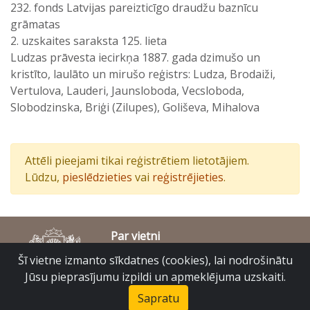
232. fonds Latvijas pareizticīgo draudžu baznīcu
grāmatas
2. uzskaites saraksta 125. lieta
Ludzas prāvesta iecirkņa 1887. gada dzimušo un
kristīto, laulāto un mirušo reģistrs: Ludza, Brodaiži,
Vertulova, Lauderi, Jaunsloboda, Vecsloboda,
Slobodzinska, Briģi (Zilupes), Goliševa, Mihalova
Attēli pieejami tikai reģistrētiem lietotājiem.
Lūdzu,
pieslēdzieties
vai
reģistrējieties
.
Par vietni
Piekļūstamības paziņojums
Šī vietne izmanto sīkdatnes (cookies), lai nodrošinātu
© Latvijas Valsts vēstures arhīvs 2007-2026
Jūsu pieprasījumu izpildi un apmeklējuma uzskaiti.
Slokas iela 16, Rīga, LV – 1048
raduraksti@arhivi.gov.lv
Sapratu