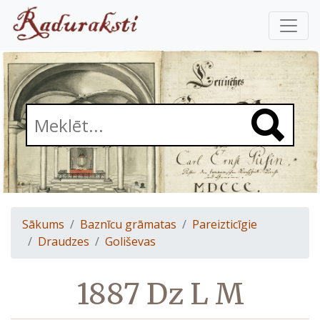
Sākums
Baznīcu grāmatas
Pareizticīgie
Draudzes
Goliševas
1887 Dz L M