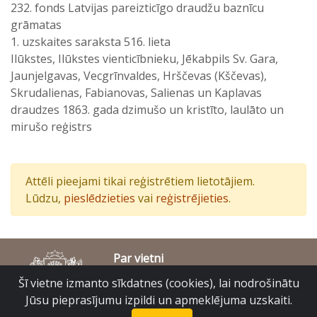
232. fonds Latvijas pareizticīgo draudžu baznīcu
grāmatas
1. uzskaites saraksta 516. lieta
Ilūkstes, Ilūkstes vienticībnieku, Jēkabpils Sv. Gara,
Jaunjelgavas, Vecgrīnvaldes, Hrščevas (Kščevas),
Skrudalienas, Fabianovas, Salienas un Kaplavas
draudzes 1863. gada dzimušo un kristīto, laulāto un
mirušo reģistrs
Attēli pieejami tikai reģistrētiem lietotājiem.
Lūdzu,
pieslēdzieties
vai
reģistrējieties
.
Par vietni
Piekļūstamības paziņojums
Šī vietne izmanto sīkdatnes (cookies), lai nodrošinātu
© Latvijas Valsts vēstures arhīvs 2007-2026
Jūsu pieprasījumu izpildi un apmeklējuma uzskaiti.
Slokas iela 16, Rīga, LV – 1048
raduraksti@arhivi.gov.lv