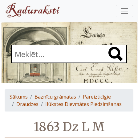
Sākums
Baznīcu grāmatas
Pareizticīgie
Draudzes
Ilūkstes Dievmātes Piedzimšanas
1863 Dz L M