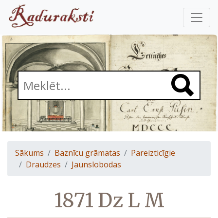
Sākums
Baznīcu grāmatas
Pareizticīgie
Draudzes
Jaunslobodas
1871 Dz L M