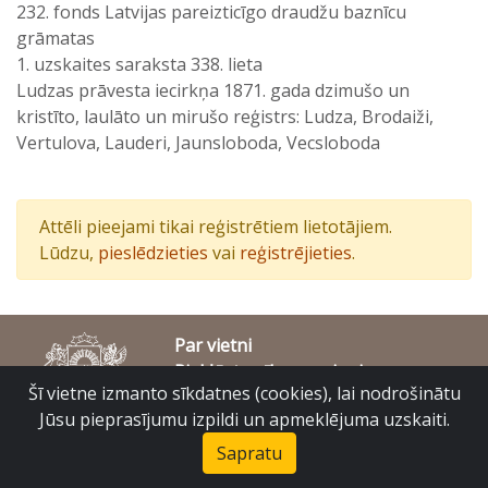
232. fonds Latvijas pareizticīgo draudžu baznīcu
grāmatas
1. uzskaites saraksta 338. lieta
Ludzas prāvesta iecirkņa 1871. gada dzimušo un
kristīto, laulāto un mirušo reģistrs: Ludza, Brodaiži,
Vertulova, Lauderi, Jaunsloboda, Vecsloboda
Attēli pieejami tikai reģistrētiem lietotājiem.
Lūdzu,
pieslēdzieties
vai
reģistrējieties
.
Par vietni
Piekļūstamības paziņojums
Šī vietne izmanto sīkdatnes (cookies), lai nodrošinātu
© Latvijas Valsts vēstures arhīvs 2007-2026
Slokas iela 16, Rīga, LV – 1048
Jūsu pieprasījumu izpildi un apmeklējuma uzskaiti.
raduraksti@arhivi.gov.lv
Sapratu